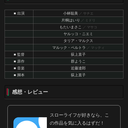
■ 出演
小林聡美
／ サチエ
片桐はいり
／ ミドリ
もたいまさこ
／ マサコ
ヤルッコ・ニエミ
タリア・マルクス
マルック・ペルトラ
／ マッティ
■ 監督
荻上直子
■ 原作
群ようこ
■ 音楽
近藤達郎
■ 脚本
荻上直子
感想・レビュー
スローライフが好きなら、こ
の作品を気に入るはずだ！