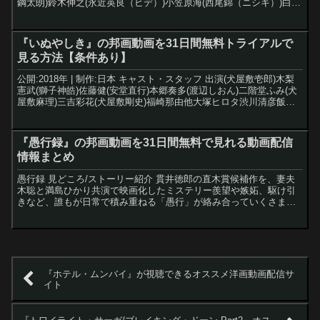
鋼太朗)鈴木伸之(永近英良（ヒデ）)小笠原海(西尾錦（ニシキ）)白石
隼也(西野貴未)木竜麻生(小...
『いぬやしき』の邦画動画を31日間無料トライアルで
見る方法【条件あり】
公開:2018年 | 制作:日本 キャスト・スタッフ 出演(犬屋敷壱郎)木梨
憲武(獅子神皓)佐藤健(安堂直行)本郷奏多(渡辺しおん)二階堂ふみ(犬
屋敷麻理)三吉彩花(犬屋敷剛史)福崎那由他大塚ヒロタ渋川清彦飯尾
和樹野間口徹監督佐藤信介原作奥...
『愚行録』の邦画動画を31日間無料で見れる動画配信
情報まとめ
愚行録 見どころ/ストーリー紹介 貫井徳郎の直木賞候補作を、妻夫
木聡と満島ひかり共演で映画化したミステリー羨望や嫉妬、駆け引
きなど、誰もが日常で積み重ねる「愚行」が絡み合っていくさまを
描く群像エンターテイメント。先の読めない予想外の展開に圧...
『ホテル・ムンバイ』が視聴できるオススメ洋画動画配信サ
イト