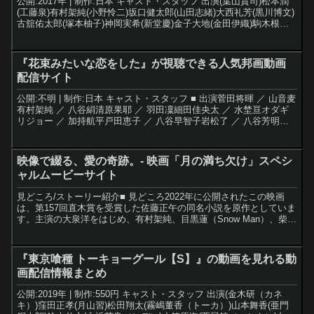
公開:2017年 | 制作:日本 キャスト・スタッフ 出演(葉山貴司)松本潤
(工藤泉)有村架純(小野怜二)坂口健太郎(山田志緒)大西礼芳(黒川博文)
古舘佑太郎(塚本柚子)神岡実希(新堂慶)金子大地(金田伊織)駒木根隆
介堀ちえみ武発史郎監督行...
『花束みたいな恋をした』が視聴できる人気邦画動画
配信サイト
公開:不明 | 制作:日本 キャスト・スタッフ ■ 出演菅田将暉 ／ 山音麦
有村架純 ／ 八谷絹清原果耶 ／ 羽田凜細田佳央太 ／ 水埜亘オダギ
リジョー ／ 加持航平戸田恵子 ／ 八谷早智子岩松了 ／ 八谷芳明韓
英恵中崎敏小林薫 ／ 山音広...
映像で綴る、愛の奇跡。- 映画「月の満ち欠け」スペシ
ャルムービーサイト
見どころ/ストーリー紹介■ 見どころ2022年に公開されたこの映画
は、第157回直木賞を受賞した佐藤正午の同名小説を原作としていま
す。主演の大泉洋をはじめ、有村架純、目黒蓮（Snow Man）、柴咲
コウといった豪華キャストが織りなす、数奇で...
『東京喰種 トーキョーグール【S】』の動画を見れる動
画配信情報まとめ
公開:2019年 | 制作:550円 キャスト・スタッフ 出演(金木研（カネ
キ）)窪田正孝(月山習)松田翔太(霧嶋董香（トーカ）)山本舞香(亜門