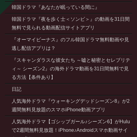
韓国ドラマ『あなたが眠っている間に』
韓国ドラマ『夜を歩く士＜ソンビ＞』の動画を31日間
無料で見られる動画配信サイトアプリ
『オーマイビーナス』のフル韓国ドラマ無料動画や見
逃し配信アプリは？
『スキャンダラスな彼女たち ～嘘と秘密とセレブリテ
ィ～ シーズン2』の海外ドラマ動画を31日間無料で見
る方法【条件あり】
日記
人気海外ドラマ『ウォーキングデッドシーズン8』が2
週間無料見放題のスマホiPhone動画アプリ
人気海外ドラマ【ゴシップガール♪シーズン6】がHulu
で2週間無料見放題！iPhone♪Androidスマホ動画サイ