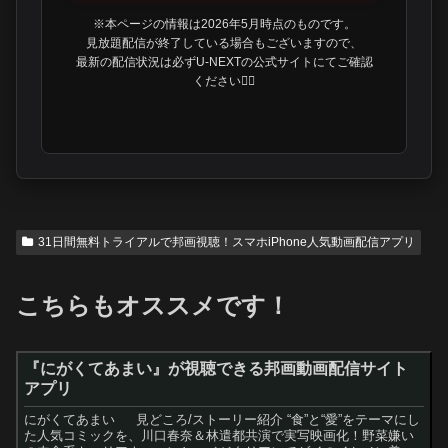
※本ページの情報は2026年5月時点のものです。
見放題配信が終了している場合もございますので、
最新の配信状況は必ずU-NEXTの公式サイトにてご確認
ください🙇‍♀️
31日間無料トライアルで邦画視聴！スマホiPhone人気動画配信アプリ
こちらもオススメです！
『にがくてあまい』が視聴できる邦画動画配信サイト
アプリ
にがくてあまい 見どころ/ストーリー紹介 “食”と“愛”をテーマにし
た人気コミックを、川口春奈＆林遣都共演で実写映画化！野菜嫌い