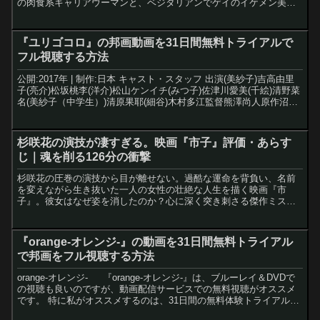
の肉食系キャリアウーマンと、ベジタリアンでゲイのイケメン美術
教師の共同生活を描くラブコメディ。オーガニックの...
『ユリゴコロ』の邦画動画を31日間無料トライアルで
フル視聴する方法
公開:2017年 | 制作:日本 キャスト・スタッフ 出演(美紗子)吉高由里
子(亮介)松坂桃李(洋介)松山ケンイチ(みつ子)佐津川愛美(千絵)清野菜
名(美紗子（中学生）)清原果耶(細谷)木村多江監督熊澤尚人原作沼田
まほかる音楽安川午朗脚本熊...
杉咲花の演技が凄すぎる。映画『市子』評価・あらす
じ｜魂を削る126分の衝撃
杉咲花の圧巻の演技から目が離せない。過酷な運命を背負い、名前
を変えながら生き抜いた一人の女性の壮絶な人生を描く映画『市
子』。彼女はなぜ姿を消したのか？心に深く突き刺さる傑作ミステ
リーの感想です。
『orange-オレンジ-』の動画を31日間無料トライアル
で邦画をフル視聴する方法
orange-オレンジ- 『orange-オレンジ-』は、ブルーレイ＆DVDで
の視聴も良いのですが、動画配信サービスでの無料視聴がオススメ
です。 特に私がオススメするのは、31日間の無料体験トライアルが
あるU-NEXTです。 ※31日間...