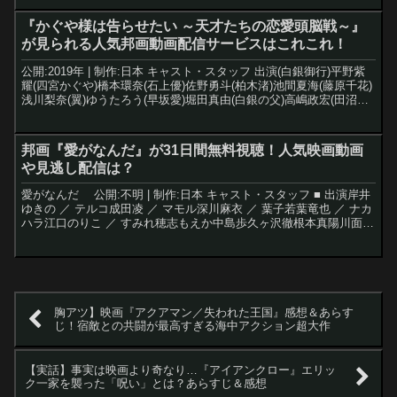
『かぐや様は告らせたい ～天才たちの恋愛頭脳戦～』
が見られる人気邦画動画配信サービスはこれこれ！
公開:2019年 | 制作:日本 キャスト・スタッフ 出演(白銀御行)平野紫
耀(四宮かぐや)橋本環奈(石上優)佐野勇斗(柏木渚)池間夏海(藤原千花)
浅川梨奈(翼)ゆうたろう(早坂愛)堀田真由(白銀の父)高嶋政宏(田沼正
造)佐藤二朗古賀葵監督...
邦画『愛がなんだ』が31日間無料視聴！人気映画動画
や見逃し配信は？
愛がなんだ 公開:不明 | 制作:日本 キャスト・スタッフ ■ 出演岸井
ゆきの ／ テルコ成田凌 ／ マモル深川麻衣 ／ 葉子若葉竜也 ／ ナカ
ハラ江口のりこ ／ すみれ穂志もえか中島歩久ヶ沢徹根本真陽川面千
晶成田瑛基片岡礼子筒井真理子■...
胸アツ】映画『アクアマン／失われた王国』感想＆あらす
じ！宿敵との共闘が最高すぎる海中アクション超大作
【実話】事実は映画より奇なり…『アイアンクロー』エリッ
ク一家を襲った「呪い」とは？あらすじ＆感想