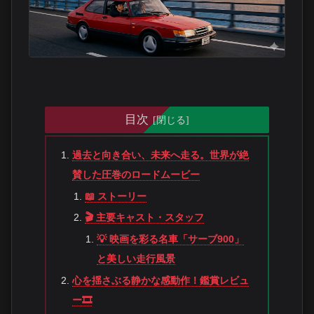
目次
過去と向き合い、未来へ走る。世界が絶
賛した圧巻のロードムービー
📖 ストーリー
🎬 主要キャスト・スタッフ
💡 映画を彩る名車「サーブ900」
と美しい走行風景
心を揺さぶる静かな感動作！鑑賞レビュ
ー🎞️