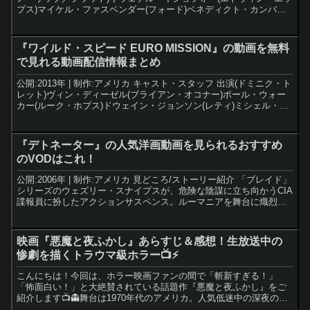
プス)マイケル・ファスベンダー(フォード)ベネディクト・カンバー
バッチ(ジョン・ティビッツ)ポール・...
『ワイルド・スピード EURO MISSION』の動画を無料
で見れる動画配信情報まとめ
公開:2013年 | 制作:アメリカ キャスト・スタッフ 出演(ドミニク・ト
レット)ヴィン・ディーゼル(ブライアン・オコナー)ポール・ウォー
カー(ルーク・ホブス)ドウェイン・ジョンソン(レティ)ミシェル・ロ
ドリゲス(ミア・トレット)ジョーダ...
『デトネーター』の人気洋画動画を見られるおすすめ
のVODはこれ！
公開:2006年 | 制作:アメリカ 見どころ/ストーリー紹介 「ブレイド」
シリーズのウェズリー・スナイプスが、危険な陰謀に立ち向かうCIA
諜報員に扮したアクションサスペンス。ルーマニアを舞台に熾烈な
情報戦が展開する。■ ストーリールーマニ...
映画『悪魔と夜ふかし』あらすじ＆感想！生放送中の
惨劇を描くトラウマ級ホラー📺⚡️
こんにちは！今回は、ホラー映画ファンの間で「斬新すぎる！」
「怖面白い！」と大絶賛されている話題作『悪魔と夜ふかし』をご
紹介します📺👻舞台は1970年代のアメリカ。人気低迷中の深夜のト
ーク番組が、視聴率アップのために「本物の悪魔憑き」の少女を...