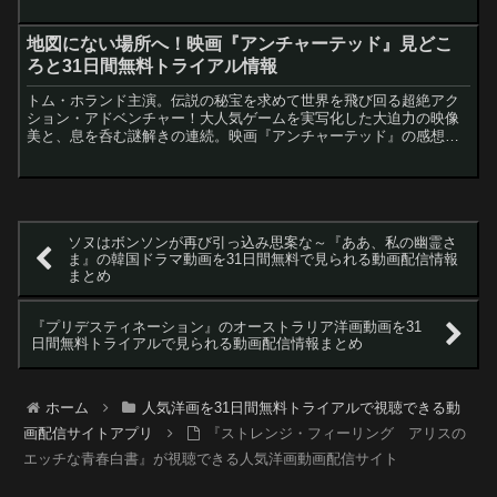
地図にない場所へ！映画『アンチャーテッド』見どこ
ろと31日間無料トライアル情報
トム・ホランド主演。伝説の秘宝を求めて世界を飛び回る超絶アク
ション・アドベンチャー！大人気ゲームを実写化した大迫力の映像
美と、息を呑む謎解きの連続。映画『アンチャーテッド』の感想と
見どころを徹底解説。
ソヌはボンソンが再び引っ込み思案な～『ああ、私の幽霊さ
ま』の韓国ドラマ動画を31日間無料で見られる動画配信情報
まとめ
『プリデスティネーション』のオーストラリア洋画動画を31
日間無料トライアルで見られる動画配信情報まとめ
ホーム
人気洋画を31日間無料トライアルで視聴できる動
画配信サイトアプリ
『ストレンジ・フィーリング アリスの
エッチな青春白書』が視聴できる人気洋画動画配信サイト