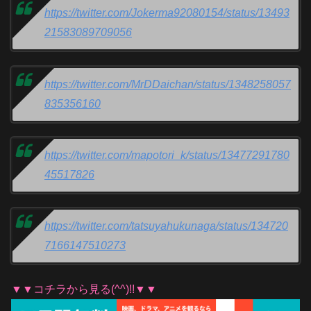
https://twitter.com/Jokerma92080154/status/13493
21583089709056
https://twitter.com/MrDDaichan/status/1348258057
835356160
https://twitter.com/mapotori_k/status/13477291780
45517826
https://twitter.com/tatsuyahukunaga/status/134720
7166147510273
▼▼コチラから見る(^^)!!▼▼