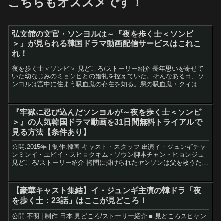
こちらもオススメです！
弘文館の文官・ソンヨルは～『夜を歩く士＜ソンビ
＞』が見られる韓国ドラマ動画配信サービスはこれこ
れ！
夜を歩く士＜ソンビ＞ 見どころ/ストーリー紹介 長年思いを寄せて
いた幼なじみのミョンヒとの婚礼を控えていた。そんなある日、ソ
ンヨルは宮中に住まう吸血鬼の存在を知る。悪の吸血鬼・クィは、
朝鮮王朝を200年もの間支配していた。公開:2015年 ...
『牢獄に忍び込んだソンヨルが～夜を歩く士＜ソンビ
＞』の人気韓国ドラマ動画を31日間無料トライアルで
見る方法【条件あり】
公開:2015年 | 制作:韓国 キャスト・スタッフ 出演イ・ジュンギチャ
ンミンイ・ユビイ・スヒョクキム・ソウン脚本チャン・ヒョンジュ
見どころ/ストーリー紹介 拷問に掛けられたヤンソンは父を救うため
に偽の自白をし、またチョ・センも自分が淫...
【豪華キャスト集結】イ・ジュンギ主演の韓ドラ「夜
を歩く士：23話」はここが見どころ！
公開:不明 | 制作:日本 見どころ/ストーリー紹介 ■ 見どころスヒャン