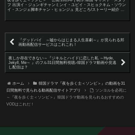
フ 出演イ・ジュンギチャンミンイ・ユビイ・スヒョクキム・ソウン
イ・スンジェ脚本チャン・ヒョンジュ 見どころ/ストーリー紹介 前
の晩のキスについてソンヨルに尋ねるが、彼...
『グッドバイ ～嘘からはじまる人生喜劇～』が見られる邦
画動画配信サービスはこれこれ！
夜しか存在できない～『ジキルとハイドに恋した私 ～Hyde,
Jekyll, Me～ 』のフル31日間無料視聴♪韓国ドラマ動画や見逃
し配信は？
ホーム
韓国ドラマ『夜を歩く士＜ソンビ＞』の動画を31
日間無料で見られる動画配信サイトアプリ
ソンヨルを必死に
～『夜を歩く士＜ソンビ＞』韓国ドラマ動画を見られるおすすめの
VODはこれだ！