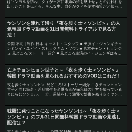
はソンヨルを訪ね、クィが王宮に未婚の娘を献上せよとのお触れを
出したことを伝える。そんな中、自分がクィを倒す秘策だと知った
ヤンソンは、生贄になる覚悟を決めてソンヨルの元...
ヤンソンを連れて帰り『夜を歩く士＜ソンビ＞』の人
気韓国ドラマ動画を31日間無料トライアルで見る方
法！
公開:不明 | 制作:日本 キャスト・スタッフ ■ 出演イ・ジュンギチャ
ンミンイ・ユビイ・スヒョクキム・ソウン■ 脚本チャン・ヒョンジ
ュ 見どころ/ストーリー紹介 ■ 見どころ主演のイ・ジュンギはもち
ろん、彼の敵である悪の吸血鬼を演じたイ・...
亡きチョンヒョン世子と～『夜を歩く士＜ソンビ＞』
韓国ドラマ動画を見られるおすすめのVODはこれだ！
夜を歩く士＜ソンビ＞ 見どころ/ストーリー紹介 亡きチョンヒョン
世子と同じ筆名・淫乱書生を名乗る者が備忘録の行方を知っている
とにらむソンヨル。一方、男装をして遊郭で禁書を売り歩くヤンソ
ンは、官軍から身を隠すために女性の服に着替えようとするが...
耽羅に発つことになったヤンソンは～『夜を歩く士＜
ソンビ＞』のフル31日間無料韓国ドラマ動画や見逃し
配信は？
夜を歩く士＜ソンビ＞ 公開:2015年 | 制作:韓国 キャスト・スタッ