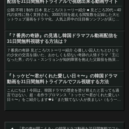
配信を31日間無料トライアルで視聴出来る動画サイト
公開:不明 | 制作:日本 見どころ/ストーリー紹介 ■ 見どころ20代～40
代の女性に熱く支持され、3000万回を超える閲覧数を記録した大ヒ
ットウェブ漫画をドラマ化。人気上昇中の注目株ソンフンが演じる
御曹司のツンデレに萌える！■ ストーリ...
『７番房の奇跡』の見逃し韓国ドラマフル動画配信を
31日間無料視聴する方法は？
７番房の奇跡 見どころ/ストーリー紹介 心優しい囚人たちとひとり
の少女の交流を描いた、おかしくも切ない奇跡の人情ドラマ「王に
なった男」のリュ・スンリョンが知的障害を抱えた父親役を熱演。
愛娘との切ない交流と、彼を支える囚人たちとの心温まる友情...
『トッケビ〜君がくれた愛しい日々〜』の韓国ドラマ
動画を31日間無料トライアルでフル視聴する方法
こんにちは！今回は、韓国ドラマの歴史を塗り替えたと言っても過
言ではない、超・名作ラブロマンス『トッケビ〜君がくれた愛しい
日々〜』をご紹介します🍁🕯️「まだ観てない人が羨ましい（もう一度
あの初見の感動を味わいたいから！）」と言われるほど、多く...
『君の声が聞こえる』の韓国ドラマ動画を31日間無料でフル