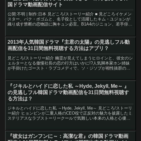
国ドラマ動画配信サイト
公開:不明 | 制作:日本 見どころ/ストーリー紹介 ■ 見どころイケメン
スター、パク・ボゴムと、名子役として活躍したキム・ユジョンが
織り成す禁断の恋物語に胸キュン必至。B1A4のジニョン、若手俳優
クァク・ドンヨンらが共演。■ ストーリー恋...
2013年人気韓国ドラマ『主君の太陽』の見逃しフル動
画配信を31日間無料視聴する方法はアプリ？
見どころ/ストーリー紹介 幽霊が見えてしまうヒロインと、彼女のシ
ェルターとなる傲慢社長の恋の行方はいかに!?人気脚本家ホン姉妹
が手掛けたゴースト・ラブコメディで、ソ・ジソプが相性抜群のコ
ン・ヒョジンと素敵な恋を演じる。初めて見せる彼のコミカ...
『ジキルとハイドに恋した私 ～Hyde, Jekyll, Me～ 』
の見逃しフル韓国ドラマ動画配信を31日間無料視聴す
る方法は？
ジキルとハイドに恋した私 ～Hyde, Jekyll, Me～ 見どころ/ストーリ
ー紹介 ヒョンビンが二重人格のCEO役で正反対の魅力を披露したミ
ステリアスなラブストーリークールで気難しい本来の人格と心優し
く温かな別人格を見事に演じたヒョン...
『彼女はガンフンに～：高潔な君』の韓国ドラマ動画