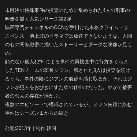
未解決の特殊事件の捜査のために集められた4人の刑事の
奔走を描く人気シリーズ第2弾
映画専門チャンネルのOCNが手掛けた本格クライム・サ
スペンス。地上波のドラマでは放送できないような、人間
の心の闇を緻密に描いたストーリーとダークな映像が見も
の。
顔のない殺人犯“F”による事件の再捜査中に行方をくらま
したTENチームの班長ジフン。残された3人は捜査を続け
るうち、事件の陰にジフンの痕跡を感じ取るが、それはジ
フンが犯人をおびき出すための仕掛けだった。やがて被害
者の恋人の存在が浮かぶ。
複数のエピソードで構成されているが、ジフン失踪に絡む
事件はシーズン１からの続き。
公開:2013年 | 制作:韓国