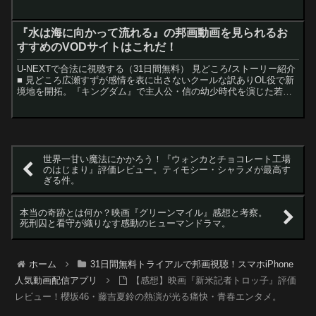
す。 ※31日間の無料トライアル中で解約しても料金...
『水は海に向かって流れる』の邦画動画を見られるお
すすめのVODサイトはこれだ！
U-NEXTで合法に視聴する（31日間無料） 見どころ/ストーリー紹介
■ 見どころ広瀬すずが感情を表に出さないクールな訳ありOL役で新
境地を開拓。『キングダム』で主人公・信の幼少時代を演じた若手
俳優・大西利空が等身大の高校生役を演じる。■...
世界一甘い魔法にかかろう！『ウォンカとチョコレート工場
のはじまり』評価レビュー。ティモシー・シャラメが最高す
ぎる件。
本当の奇跡とは何か？映画『グリーンマイル』感想と考察。
死刑囚と看守が織りなす感動のヒューマンドラマ。
ホーム
31日間無料トライアルで邦画視聴！スマホiPhone
人気動画配信アプリ
【感想】映画『新米記者トロッ子』評価
レビュー！櫻坂46・藤吉夏鈴の熱演が光る痛快・青春エンタメ。