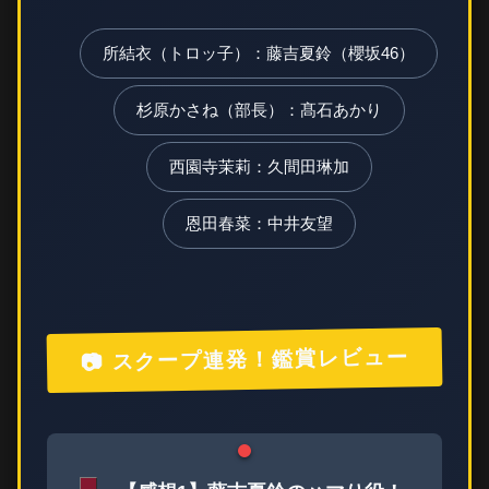
所結衣（トロッ子）：藤吉夏鈴（櫻坂46）
杉原かさね（部長）：髙石あかり
西園寺茉莉：久間田琳加
恩田春菜：中井友望
📷 スクープ連発！鑑賞レビュー