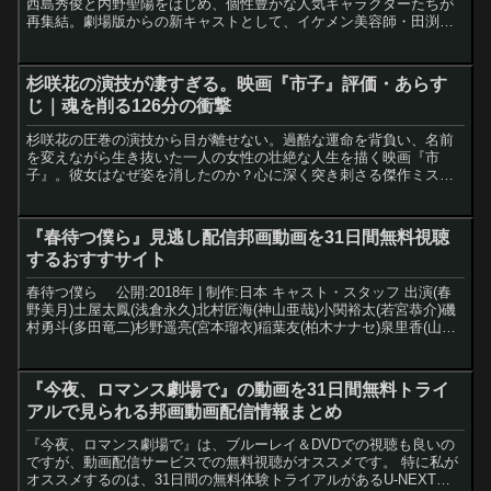
西島秀俊と内野聖陽をはじめ、個性豊かな人気キャラクターたちが
再集結。劇場版からの新キャストとして、イケメン美容師・田渕剛
役でSixTONESの松村北斗が出演。■ ...
杉咲花の演技が凄すぎる。映画『市子』評価・あらす
じ｜魂を削る126分の衝撃
杉咲花の圧巻の演技から目が離せない。過酷な運命を背負い、名前
を変えながら生き抜いた一人の女性の壮絶な人生を描く映画『市
子』。彼女はなぜ姿を消したのか？心に深く突き刺さる傑作ミステ
リーの感想です。
『春待つ僕ら』見逃し配信邦画動画を31日間無料視聴
するおすすサイト
春待つ僕ら 公開:2018年 | 制作:日本 キャスト・スタッフ 出演(春
野美月)土屋太鳳(浅倉永久)北村匠海(神山亜哉)小関裕太(若宮恭介)磯
村勇斗(多田竜二)杉野遥亮(宮本瑠衣)稲葉友(柏木ナナセ)泉里香(山田
レイナ)佐生雪(神山ユー...
『今夜、ロマンス劇場で』の動画を31日間無料トライ
アルで見られる邦画動画配信情報まとめ
『今夜、ロマンス劇場で』は、ブルーレイ＆DVDでの視聴も良いの
ですが、動画配信サービスでの無料視聴がオススメです。 特に私が
オススメするのは、31日間の無料体験トライアルがあるU-NEXTで