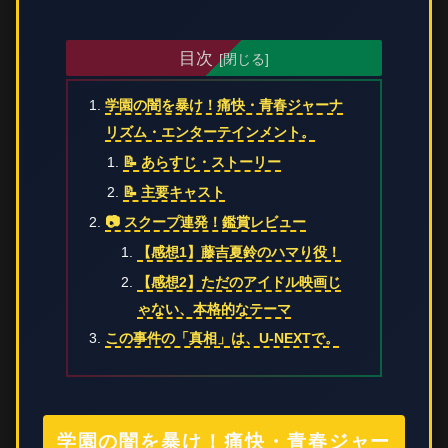
目次
学園の闇を暴け！痛快・青春ジャーナ
リズム・エンターテインメント。
📝 あらすじ・ストーリー
📝 主要キャスト
📷 スクープ連発！鑑賞レビュー
【感想1】藤吉夏鈴のハマり役！
【感想2】ただのアイドル映画じ
ゃない、本格的なテーマ
この事件の「真相」は、U-NEXTで。
学園の闇を暴け！痛快・青春ジャー