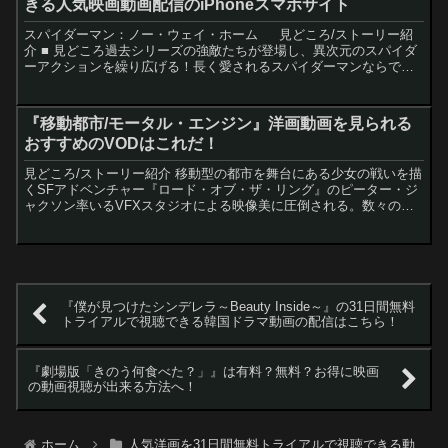
きる人気映画動画配信のiPhoneスマホサイト
スパイダーマン：ノー・ウェイ・ホーム 見どころ/ストーリー紹
介 ■ 見どころ過去シリーズの強敵たちが登場し、異次元のスパイダ
ーアクションを繰り広げる！長く愛されるスパイダーマンならでは
のスリリングでエモーショナルなストーリーは必見。■ ...
『移動都市/モータル・エンジン』洋画動画を見られる
おすすめのVODはこれだ！
見どころ/ストーリー紹介 移動型の都市を舞台にある少女の戦いを描
くSFアドベンチャー『ロード・オブ・ザ・リング』のピーター・ジ
ャクソン率いるVFXスタジオによる映像美に圧倒される。数々の賞
を受賞したフィリップ・リーヴの名作ファンタジー小説が...
『僕が見つけたシンデレラ～Beauty Inside～』の31日間無料
トライアルで視聴できる韓国ドラマ動画の配信はこちら！
『劇場版「きのう何食べた？」』は有料？無料？お得に映画
の動画視聴が出来る方法へ！
ホーム
人気洋画を31日間無料トライアルで視聴できる動