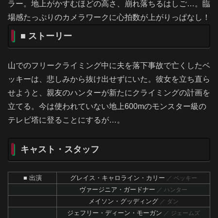
ラー。地上がかすむほどの高さ、崩れ落ちるはしご…。臨
場感たっぷりのカメラワークに心拍数が上がりっぱなし！
■ ストーリー
山でのフリークライミング中に夫を落下事故で亡くしたベ
ッキーは、悲しみから抜け出せずにいた。彼女を立ち直ら
せようと、親友のハンターが新たにクライミングの計画を
立てる。今は使われていない地上600mのモンスター級の
テレビ塔に登ることにするが…。
キャスト・スタッフ
■ 出演
グレイス・キャロライン・カリー
／ ベッキー
ヴァージニア・ガードナー
／ ハンター
メイソン・グッディング
／ ダン
ジェフリー・ディーン・モーガン
／ ジェームズ