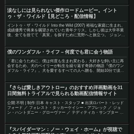
涙なしには見られない傑作ロードムービー。イント
ゥ・ザ・ワイルド【見どころ・配信情報】
イントゥ・ザ・ワイルド Into the Wild (2007) 裕福な家庭に生まれ、
成績優秀で将来を嘱望されていた青年クリス。しかし彼は大学卒業
後、全てを捨てて「真実」を探すために荒野へと旅立つ。 ジョン・
クラカワーのノンフィクション小説...
僕のワンダフル・ライフ – 何度でも君に会う物語
「君に会うために、僕は何度も生まれ変わる」大好きな飼い主に再
会するため、犬のベイリーが転生を繰り返す奇跡の物語『僕のワン
ダフル・ライフ』。犬を愛するすべての人へ贈る、開始10分で涙腺
崩壊間違いなしの感動作のレビュー
『さらば愛しきアウトロー』のおすすめ洋画動画を31
日間無料トライアルで見られる動画配信情報サイト
公開:不明 | 制作:日本 キャスト・スタッフ ■ 出演ロバート・レッド
フォード ／ フォレスト・タッカーケイシー・アフレック ／ ジョ
ン・ハントダニー・グローヴァー ／ テディティカ・サンプター ／
モーリーントム・ウェイツ ／ ウォラー...
『スパイダーマン：ノー・ウェイ・ホーム』が視聴で