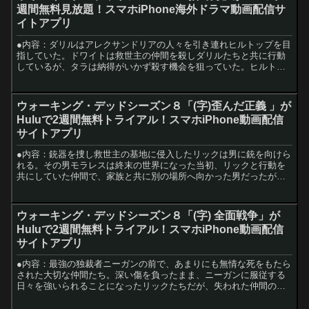
週間無料見放題！スマホiPhone海外ドラマ動画配信サ
イトアプリ
●内容：ダリルはアレクサンドリアの人々を引き連れヒルトップを目
指していた。ドワイトは救世主の仲間を殺しダリルたちと共に行動
しているが、タラは納得がいかず殺す機会を狙っていた。ヒルトッ
プでは食料や物資が不足し、救世主の捕虜にまで配給を回すかど...
ウォーキング・デッドシーズン８「(字)歪んだ正義 」が
Huluで2週間無料トライアル！スマホiPhone動画配信
サイトアプリ
●内容：銃器を捜し救世主の基地に侵入したリックは男に銃を向けら
れる。その男モラレスは終末の世界になった当初、リックと行動を
共にしていた仲間で、家族と共に別の場所へ向かった男だったが、
今は救世主の1人になっていた。キャロルとエゼキエルら王国の...
ウォーキング・デッドシーズン８「(字) 全面戦争」が
Huluで2週間無料トライアル！スマホiPhone動画配信
サイトアプリ
●内容：最強の独裁者ニーガンの前で、あまりにも無情な死をもたら
された大切な仲間たち。深い傷を負ったまま、ニーガンに服従する
日々を強いられることになったリックたちだが、失われた仲間の命
のため、そしてこれからの自分たちのために、彼らは再び立ち上...