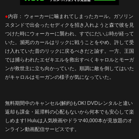
●
内容： ウォーカーに噛まれてしまったカール。ガソリン
スタンドで出会ったセディクを招き入れようと森で彼を見
つけた時にウォーカーに襲われ、すでにだいぶ時が経って
いた。瀕死のカールはリックに戦うことをやめ、許して受
け入れていた昔のリックに戻るべきだと諭す。一方、王国
では捕らわれたエゼキエルを救出すべくキャロルとモーガ
ンが救世主に立ち向かっていた。順調に敵を倒してはいた
がキャロルはモーガンの様子が気になっていた。
無料期間中のキャンセル(解約)もOK! DVDレンタルと違い
返却も課金・延滞料の心配もないから何本でも安心して楽
しめます! Huluは人気映画やドラマ40,000本が見放題のオ
ンライン動画配信サービスです。