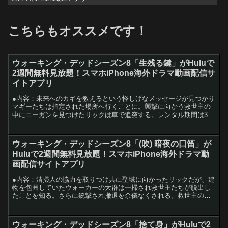
こちらもオススメです！
ウォーキング・デッドシーズン8「生残る鍵」がHuluで
2週間無料見放題！スマホiPhone海外ドラマ動画配信サ
イトアプリ
●内容：未来へのカギを教えるという怪しげなメッセージが見つかり
マギーたちは指定された場所へ行くことに。襲撃に向かう救世主の
中にニーガンを見つけたリックは車で追突する。レンタル期間は30
日間で、一度視聴を開始すると7 日でレンタル期間が終了...
ウォーキング・デッドシーズン8「(吹) 暗夜の口笛」が
Huluで2週間無料見放題！スマホiPhone海外ドラマ動
画配信サイトアプリ
●内容：清掃人の協力を取りつけ共に聖域に向かったリックだが、建
物を包囲していたウォーカーの大群は一掃され救世主たちが脱出し
たことを知る。さらに銃撃され撤退を余儀なくされる。救世主の部
隊はそれぞれアレクサンドリア、王国、ヒルトップへ行き反撃に...
ウォーキング・デッドシーズン8「捨て身」がHuluで2