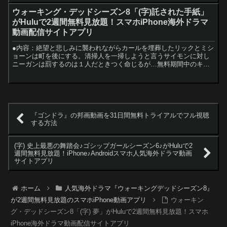
ウォーキング・デッドシーズン8「(字)託された手紙」
がHuluで2週間無料見放題！スマホiPhone海外ドラマ
動画配信サイトアプリ
●内容：絶望と悲しみに襲われながらカールを埋葬したリックとミシ
ョーンは町を後にする。清掃人を一掃しようと言うサイモンに対し
ニーガンは罰するのは１人だときつく命じるが…無料期間中のキャ
ンセル(解約)もOK!DVDレンタルと違い返却も課金・延滞...
『ゴンドラ』の邦画動画を31日間無料トライアルでフル視聴
する方法
(字) 史上最悪の舞踏会♪ゴシップガールシーズン6♪がHuluで2
週間無料見放題！iPhone♪Androidスマホ人気海外ドラマ動画
サイトアプリ
ホーム
人気海外ドラマ『ウォーキングデッドシーズン8』
が2週間無料見放題のスマホiPhone動画アプリ
ウォーキン
グ・デッドシーズン8「(字) 夢」がHuluで2週間無料見放題！スマホ
iPhone海外ドラマ動画配信サイトアプリ