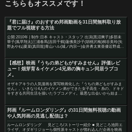
こちらもオススメです！
『君に届け』のおすすめ邦画動画を31日間無料取り放
題でフル視聴する方法
公開:2010年 | 制作:日本 キャスト・スタッフ 出演(黒沼爽子)多部未
華子(風早翔太)三浦春馬(吉田千鶴)蓮佛美沙子(胡桃沢梅)桐谷美玲(矢
野あやね)夏菜(真田龍)青山ハル(城ノ内宗一)金井勇太東亜優近野成美
松山愛里監督熊澤尚人原作椎...
【感想】映画『うちの弟どもがすみません』評価レビ
ュー！畑芽育＆イケメン4兄弟の胸キュン同居ラブコ
メ。
オザキアキラの人気漫画を実写映画化した『うちの弟どもがすみま
せん』。いきなり4人のイケメン弟ができた女子高生・糸の、ドキド
キすぎる共同生活を描いたラブコメディ。最悪な出会いから始まっ
た家族（？）の絆と、まさかの恋の予感に胸キュンが止まらない...
邦画『ルームロンダリング』の31日間無料視聴の動画
や人気邦画の見逃し配信は？
ルームロンダリング 見どころ/ストーリー紹介 ■ 見どころ池田エ
ライザ、オダギリジョーら個性派キャストが惚れ込んだ企画を映画