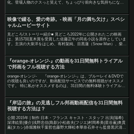
化。登場人物のクスっと笑えて、ちょっぴり前向きな気持ちになれ
るやり取りや展開に癒やされる。■ ストーリー天涯孤独...
映像で綴る、愛の奇跡。- 映画「月の満ち欠け」スペシ
ャルムービーサイト
見どころ/ストーリー紹介■ 見どころ2022年に公開されたこの映画
は、第157回直木賞を受賞した佐藤正午の同名小説を原作としていま
す。主演の大泉洋をはじめ、有村架純、目黒蓮（Snow Man）、柴咲
コウといった豪華キャストが織りなす、数奇で...
『orange-オレンジ-』の動画を31日間無料トライアル
で邦画をフル視聴する方法
orange-オレンジ- 『orange-オレンジ-』は、ブルーレイ＆DVDで
の視聴も良いのですが、動画配信サービスでの無料視聴がオススメ
です。 特に私がオススメするのは、31日間の無料体験トライアルが
あるU-NEXTです。 ※31日間...
『岸辺の旅』の見逃しフル邦画動画配信を31日間無料
視聴する方法は？
公開:2015年 | 制作:日本・フランス キャスト・スタッフ 出演(瑞希)
深津絵里(優介)浅野忠信(島影)小松政夫(フジエ)村岡希美(星谷薫)奥貫
薫(タカシ)赤堀雅秋千葉哲也藤野大輝松本華奈石井そら監督黒沢清原
作湯本香樹実音楽大友良英江藤...