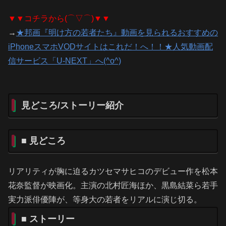
▼▼コチラから(⌒▽⌒)▼▼
→
★邦画『明け方の若者たち』動画を見られるおすすめの
iPhoneスマホVODサイトはこれだ！へ！！★人気動画配
信サービス「U-NEXT」へ(^o^)
見どころ/ストーリー紹介
■ 見どころ
リアリティが胸に迫るカツセマサヒコのデビュー作を松本
花奈監督が映画化。主演の北村匠海ほか、黒島結菜ら若手
実力派俳優陣が、等身大の若者をリアルに演じ切る。
■ ストーリー