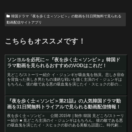
韓国ドラマ『夜を歩く士＜ソンビ＞』の動画を31日間無料で見られる
動画配信サイトアプリ
こちらもオススメです！
ソンヨルを必死に～『夜を歩く士＜ソンビ＞』韓国ド
ラマ動画を見られるおすすめのVODはこれだ！
見どころ/ストーリー紹介 イ・ジュンギが吸血鬼を熱演。悲しき宿命
を背負った美しき男たちの凄絶な戦いを描く主演のイ・ジュンギは
もちろん、彼の敵である悪の吸血鬼を演じたイ・スヒョクの影のあ
る美貌も話題に。時代劇初挑戦のチャンミン（東方神起）の凛...
『夜を歩く士＜ソンビ＞第21話』の人気韓国ドラマ動
画を31日間無料トライアルで見られる動画配信情報！
夜を歩く士＜ソンビ＞ 公開:2015年 | 制作:韓国 見どころ/ストーリ
ー紹介 ■ 見どころ主演のイ・ジュンギはもちろん、彼の敵である悪
の吸血鬼を演じたイ・スヒョクの影のある美貌も話題に。時代劇初
挑戦のチャンミン（東方神起）の凛々しい姿...