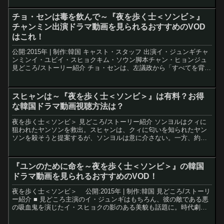
チョ・センは毒を飲んで～『夜を歩く士＜ソンビ＞』
チャンミン出演ドラマ動画を見られるおすすめのVOD
はこれ！
公開:2015年 | 制作:韓国 キャスト・スタッフ 出演イ・ジュンギチャ
ンミンイ・ユビイ・スヒョクキム・ソウン脚本チャン・ヒョンジュ
見どころ/ストーリー紹介 チョ・センは、左議政から「すべてを背負
って死ねば娘を救える」と言われ、毒を飲ん...
スヒャンは～『夜を歩く士＜ソンビ＞』は有料？お得
な韓国ドラマ動画視聴方法は？
夜を歩く士＜ソンビ＞ 見どころ/ストーリー紹介 ソンヨルはクィに
狙われたヤンソンを救出。スヒャンは、クィに匂いを知られたヤン
ソンを殺そうと提案するが、ソンヨルは意に介さない。一方、約束
の場所でヤンソンを待っていたユンは、自分を監視する男に気...
『ユンのために命を～夜を歩く士＜ソンビ＞』の韓国
ドラマ動画を見られるおすすめのVOD！
夜を歩く士＜ソンビ＞ 公開:2015年 | 制作:韓国 見どころ/ストーリ
ー紹介 ■ 見どころ主演のイ・ジュンギはもちろん、彼の敵である悪
の吸血鬼を演じたイ・スヒョクの影のある美貌も話題に。時代劇初
挑戦のチャンミン（東方神起）の凛々しい姿...