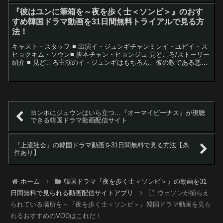
『彼はユンに筆箱を～夜を歩く士＜ソンビ＞』のおす
すめ韓国ドラマ動画を31日間無料トライアルで見る方
法！
キャスト・スタッフ ■ 出演イ・ジュンギチャンミンイ・ユビイ・ス
ヒョクキム・ソウン■ 脚本チャン・ヒョンジュ 見どころ/ストーリー
紹介 ■ 見どころ主演のイ・ジュンギはもちろん、彼の敵である悪の
吸血鬼を演じたイ・スヒョクの影のある美貌も話題...
ヨンホにジュウンはいら立つ…『オーマイビーナス』が視聴
できる韓国ドラマ動画配信サイト
『上流社会』の韓国ドラマ動画を31日間無料で見る方法【条
件あり】
ホーム
韓国ドラマ『夜を歩く士＜ソンビ＞』の動画を31
日間無料で見られる動画配信サイトアプリ
ウェソンが捕らえ
られている場所を～『夜を歩く士＜ソンビ＞』韓国ドラマ動画を見ら
れるおすすめのVODはこれだ！